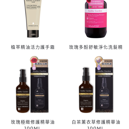
植萃精油活力護手霜
玫瑰多酚舒敏淨化洗髮精
玫瑰極緻修護精華油
白茶薰衣草修護精華油
100ML
100ML