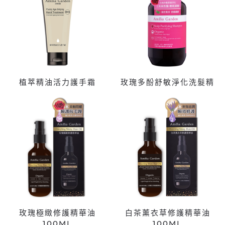
植萃精油活力護手霜
玫瑰多酚舒敏淨化洗髮精
玫瑰極緻修護精華油
白茶薰衣草修護精華油
100ML
100ML