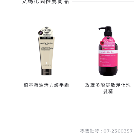
艾瑪花園推薦商品
植萃精油活力護手霜
玫瑰多酚舒敏淨化洗
髮精
零售批發 : 07-2360357