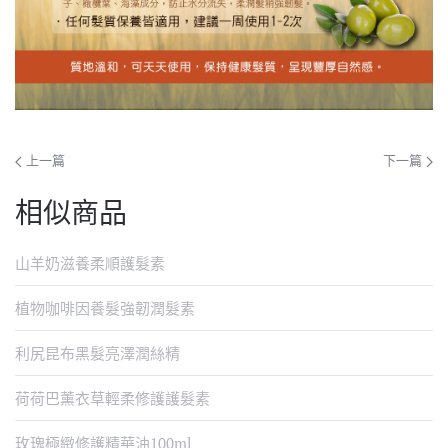
上一篇
下一篇
相似商品
山羊奶滋養柔順護髮素
植物咖啡因養髮強韌潤髮素
利尻昆布黑髮亮澤潤絲精
荷荷巴薰衣草輕柔修護護髮素
玫瑰極緻修護精華油100ml