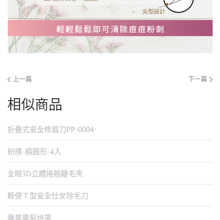
上一篇
下一篇
相似商品
折疊式安全修眉刀PP-0004
粉撲-橢圓形-4入
全眼3D立體捲翹睫毛夾
輕便Ｔ型安全仕女除毛刀
專業魔髮烘罩