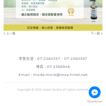
上一篇
下一篇
零售批發 : 07-2360357、07-2360367
傳真 : 07-2366946
Email :
mode.more@msa.hinet.net
Copyright © 2020 Amma Garden all rights reserved.