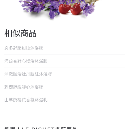
相似商品
忍冬舒壓甜睡沐浴膠
海茴香舒心慢活沐浴膠
淨澈賦活牡丹胭紅沐浴膠
刺槐紓緩靜心沐浴膠
山羊奶櫻花香氛沐浴乳