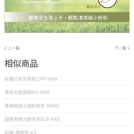
上一篇
下一篇
相似商品
折疊式安全修眉刀PP-0004
美容大修容刷BM-0008
專業極細尖頭粉刺夾 M0003
超廣角彈力睫毛夾ECB-8003
粉撲-橢圓形-4入