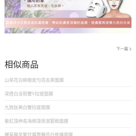
下一篇
相似商品
山茶花白柳樹皮勻亮去黑面膜
深透白淡斑雙V拉提面膜
九胜肽美白雙拉提面膜
紫紅藻伸長海條藻保濕緊緻面膜
蠟菊魔芋葡甘露聚醣亮白修護面膜