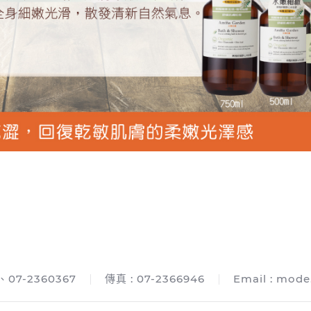
、07-2360367
傳真 : 07-2366946
Email :
mode.