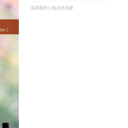
海茴香舒心慢活沐浴膠