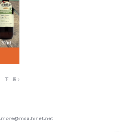
下一篇
more@msa.hinet.net