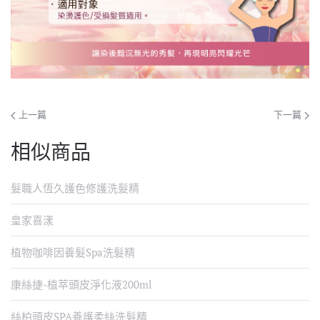
上一篇
下一篇
相似商品
髮職人恆久護色修護洗髮精
皇家喜漾
植物咖啡因養髮Spa洗髮精
康絲捷-植萃頭皮淨化液200ml
絲柏頭皮SPA養護柔絲洗髮精